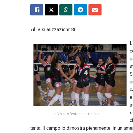
Visualizzazioni:
86
L
c
p
s
S
p
c
e
a
s
La Volalto festeggia i tre punti
c
tanta. Il campo lo dimostra pienamente. In un ame