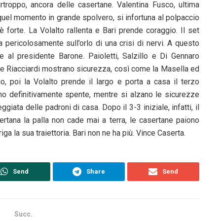
urtroppo, ancora delle casertane. Valentina Fusco, ultima
 quel momento in grande spolvero, si infortuna al polpaccio
è forte. La Volalto rallenta e Bari prende coraggio. Il set
a pericolosamente sull’orlo di una crisi di nervi. A questo
re al presidente Barone. Paioletti, Salzillo e Di Gennaro
e e Riacciardi mostrano sicurezza, così come la Masella ed
io, poi la Volalto prende il largo e porta a casa il terzo
ono definitivamente spente, mentre si alzano le sicurezze
ggiata delle padroni di casa. Dopo il 3-3 iniziale, infatti, il
rtana la palla non cade mai a terra, le casertane paiono
iga la sua traiettoria. Bari non ne ha più. Vince Caserta.
Send
Share
Send
Succ.