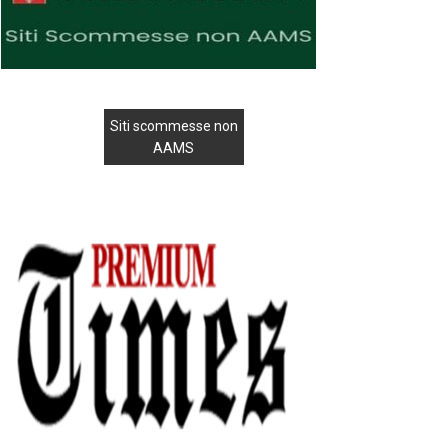
Siti scommesse non
AAMS