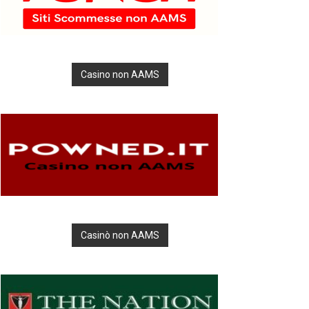
Casino non AAMS
Casinò non AAMS