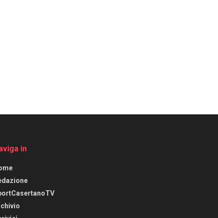
aviga in
ome
edazione
portCasertanoTV
chivio