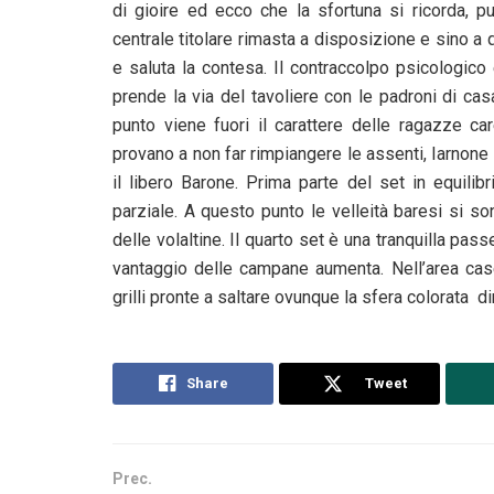
di gioire ed ecco che la sfortuna si ricorda, p
centrale titolare rimasta a disposizione e sino a
e saluta la contesa. Il contraccolpo psicologico 
prende la via del tavoliere con le padroni di cas
punto viene fuori il carattere delle ragazze ca
provano a non far rimpiangere le assenti, Iarnon
il libero Barone. Prima parte del set in equilibr
parziale. A questo punto le velleità baresi si s
delle volaltine. Il quarto set è una tranquilla passe
vantaggio delle campane aumenta. Nell’area case
grilli pronte a saltare ovunque la sfera colorata dir
Share
Tweet
Prec.