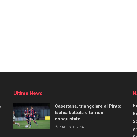
Ultime News
N
H
Casertana, triangolare al Pinto:
e
Ischia battuta e torneo
R
conquistato
S
7 AGOSTO 2026
Ar