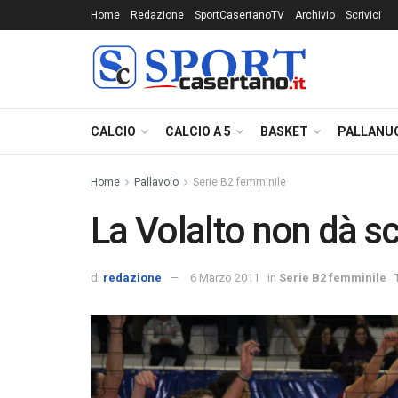
Home
Redazione
SportCasertanoTV
Archivio
Scrivici
CALCIO
CALCIO A 5
BASKET
PALLANU
Home
Pallavolo
Serie B2 femminile
La Volalto non dà sc
di
redazione
6 Marzo 2011
in
Serie B2 femminile