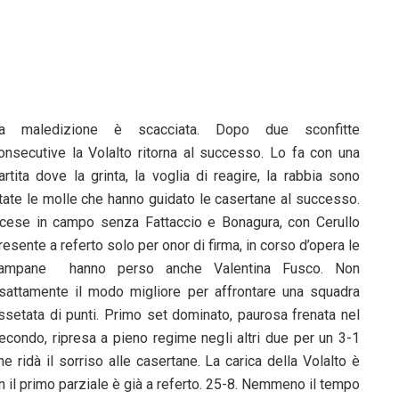
a maledizione è scacciata. Dopo due sconfitte
onsecutive la Volalto ritorna al successo. Lo fa con una
artita dove la grinta, la voglia di reagire, la rabbia sono
tate le molle che hanno guidato le casertane al successo.
cese in campo senza Fattaccio e Bonagura, con Cerullo
resente a referto solo per onor di firma, in corso d’opera le
ampane hanno perso anche Valentina Fusco. Non
sattamente il modo migliore per affrontare una squadra
ssetata di punti. Primo set dominato, paurosa frenata nel
econdo, ripresa a pieno regime negli altri due per un 3-1
he ridà il sorriso alle casertane. La carica della Volalto è
n il primo parziale è già a referto. 25-8. Nemmeno il tempo