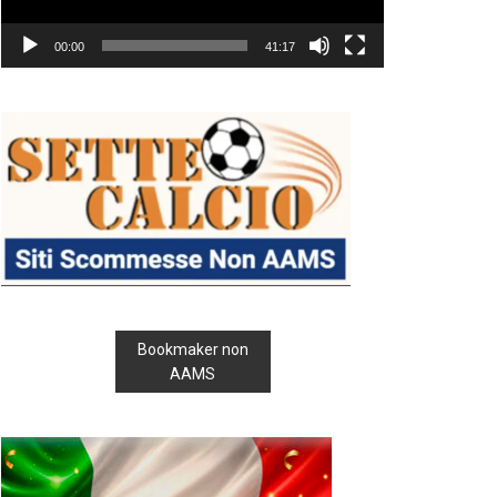
00:00
41:17
Bookmaker non
AAMS