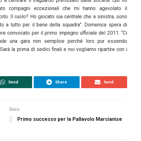
 a centrare il traguardo prefissato dalla società. Qui ho
vato compagni eccezionali che mi hanno agevolato il
ito. Il ruolo? Ho giocato sia centrale che a sinistra, sono
to a tutto per il bene della squadra”. Domenica spera di
re convocato per il primo impegno ufficiale del 2011. “Ci
ende una gara non semplice perché loro pur essendo
 Sarà la prima di sedici finali e noi vogliamo ripartire con i
Send
Share
Send
Succ.
Primo successo per la Pallavolo Marcianise