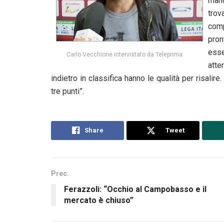
mano
tro
comp
pron
esse
Carlo Vecchione intervistato da Teleprima
att
indietro in classifica hanno le qualità per risalire.
tre punti”.
Share
Tweet
Prec.
Ferazzoli: “Occhio al Campobasso e il
mercato è chiuso”