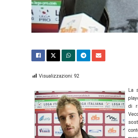
Visualizzazioni:
92
La s
play
di r
Vecc
sos
cont