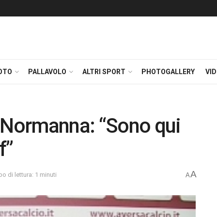
OTO
PALLAVOLO
ALTRI SPORT
PHOTOGALLERY
VI
a Normanna: “Sono qui
f”
A
o di lettura: 1 minuti
A