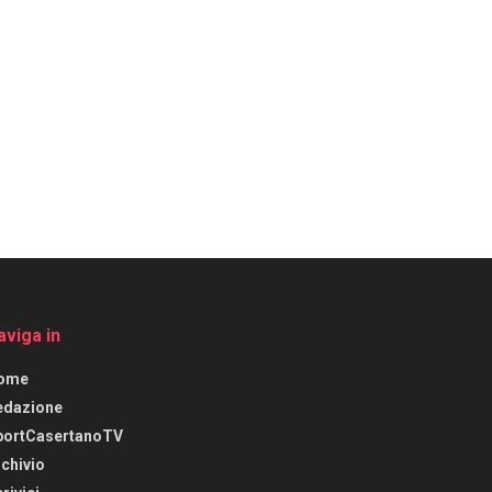
aviga in
ome
edazione
portCasertanoTV
chivio