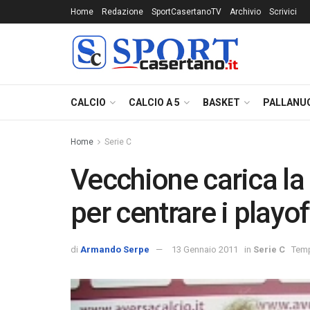
Home
Redazione
SportCasertanoTV
Archivio
Scrivici
CALCIO
CALCIO A 5
BASKET
PALLANU
Home
Serie C
Vecchione carica l
per centrare i playof
di
Armando Serpe
13 Gennaio 2011
in
Serie C
Temp