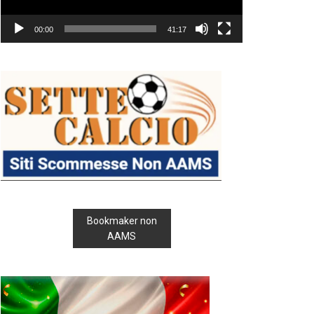
00:00
41:17
Bookmaker non
AAMS