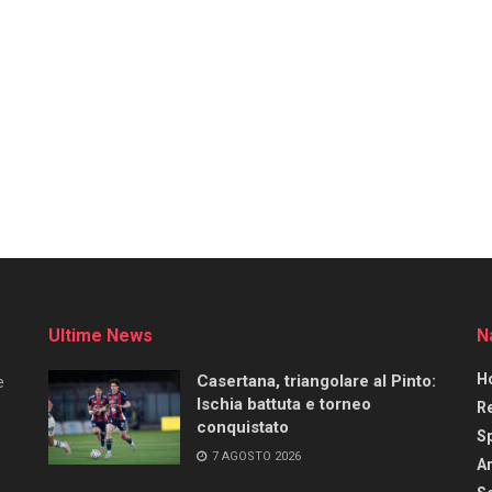
Ultime News
N
H
Casertana, triangolare al Pinto:
e
Ischia battuta e torneo
R
conquistato
S
7 AGOSTO 2026
Ar