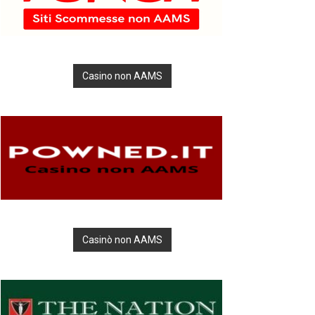
Casino non AAMS
Casinò non AAMS