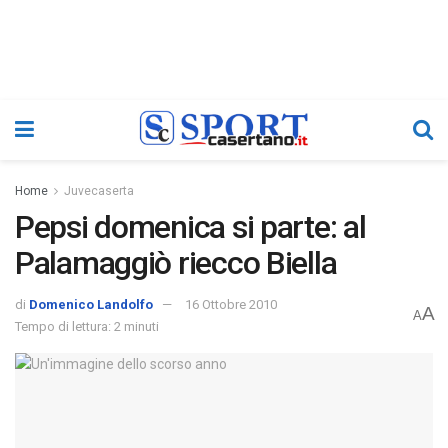
Home
Juvecaserta
Pepsi domenica si parte: al
Palamaggiò riecco Biella
di
Domenico Landolfo
16 Ottobre 2010
A
A
Tempo di lettura: 2 minuti