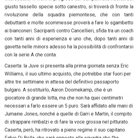
giusto tassello specie sotto canestro, si troverà di fronte la
rivoluzione della squadra piemontese, che con tanti
debuttanti e molte scommesse proverà a fare lo sgambetto
ai bianconeri. Sacripanti contro Cancellieri, sfida tra un coach
con tanti anni di esperienza e uno che, dopo tanti anni di
gavetta nelle minors adesso ha la possibilità di confrontarsi
con la serie A che conta.
Caserta: la Juve si presenta alla prima giornata senza Eric
Williams, il suo ultimo acquisto, che potrebbe star fuori per
altre tre settimane in attesa del definitivo passaporto
bulgaro. A sostituirlo, Aaron Doornekamp, che è un
giocatore di grande lotta, ma che non ha quei centimetri
necessari a farlo essere un 5 puro. Sarà affidato alle mani di
Jumaine Jones, nonché a quelle di Garri e Martin, il compito
di strappare rimbalzi e di fare la voce grossa nel pitturato.
Caserta, però, ha ritrovato a pieno regime il suo capitano
Fabio Di Bella, che sarà opposto alla squadra che l’ha