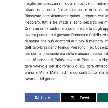
maglia biancoazzurra ma per motivi vari il matrim
strade della società marcianisano e dello stess
Rinnovato completamente quindi il reparto che l
Pecoraro, tutti e tre infatti si sono separati per 
Ora rimane da sistemare solo il reparto degli op
ovvero puntare sul giovane Domenico Colella ed a
di natura che può adattarsi al ruolo. Il mercato inf
dell’italo-brasiliano Franco Pieragnoli (ex Cosen
per quella decisione ma nulla è ancora deciso. In
alle 18 presso il PalaVesuvio di Ponticelli a Na
gara valevole per il girone G di B2, gara amarco
erano all’Alma Mater ed hanno contribuito alla b
favorite del girone.
Share
Tweet