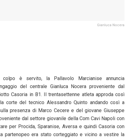
Gianluca Nocera
l colpo è servito, la Pallavolo Marcianise annuncia
’ingaggio del centrale Gianluca Nocera proveniente dal
iotto Casoria in B1. Il trentasettenne atleta approda così
lla corte del tecnico Alessandro Quinto andando così a
 sulla presenza di Marco Cecere e del giovane Giuseppe
proveniente dal settore giovanile della Com Cavi Napoli con
itare per Procida, Sparanise, Aversa e quindi Casoria con
eta partenopeo era stato corteggiato e vicino a vestire la