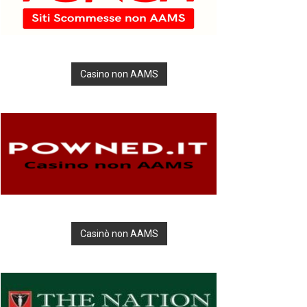
Casino non AAMS
Casinò non AAMS