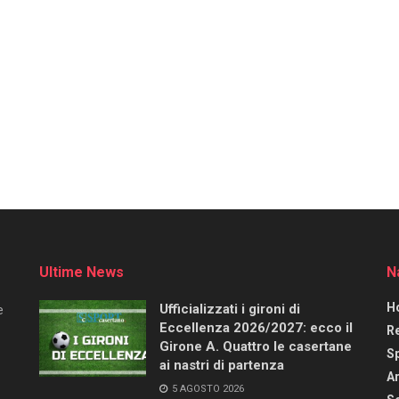
Ultime News
N
H
Ufficializzati i gironi di
e
Eccellenza 2026/2027: ecco il
R
Girone A. Quattro le casertane
S
ai nastri di partenza
Ar
5 AGOSTO 2026