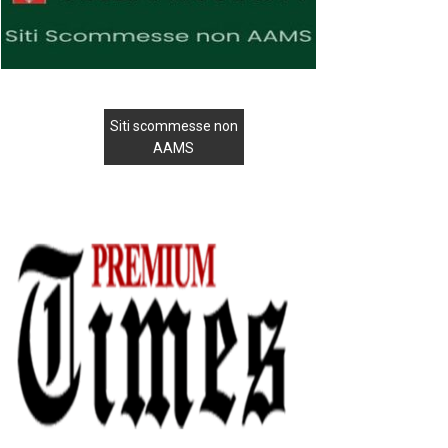
Siti scommesse non
AAMS