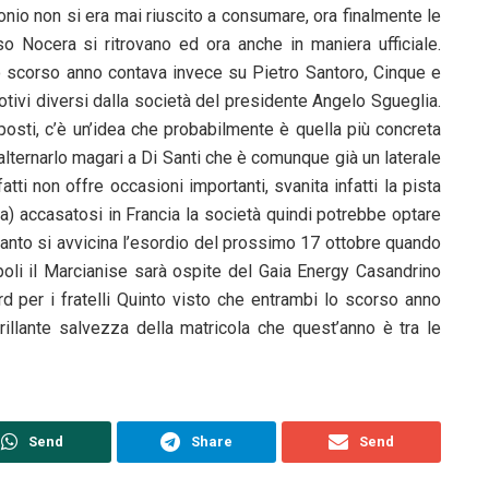
onio non si era mai riuscito a consumare, ora finalmente le
o Nocera si ritrovano ed ora anche in maniera ufficiale.
o scorso anno contava invece su Pietro Santoro, Cinque e
motivi diversi dalla società del presidente Angelo Sgueglia.
posti, c’è un’idea che probabilmente è quella più concreta
lternarlo magari a Di Santi che è comunque già un laterale
atti non offre occasioni importanti, svanita infatti la pista
za) accasatosi in Francia la società quindi potrebbe optare
tanto si avvicina l’esordio del prossimo 17 ottobre quando
poli il Marcianise sarà ospite del Gaia Energy Casandrino
rd per i fratelli Quinto visto che entrambi lo scorso anno
rillante salvezza della matricola che quest’anno è tra le
Send
Share
Send