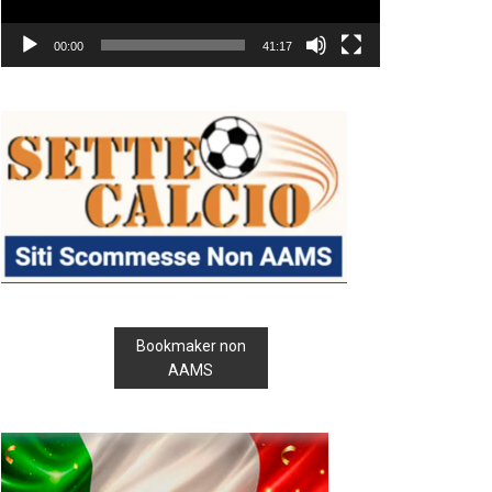
00:00
41:17
Bookmaker non
AAMS