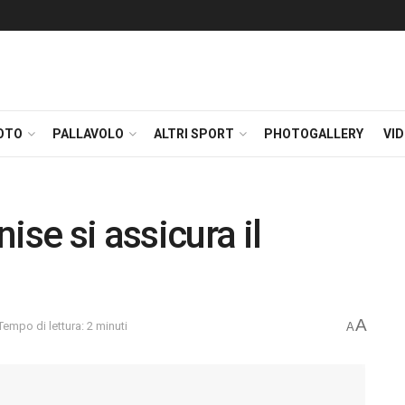
OTO
PALLAVOLO
ALTRI SPORT
PHOTOGALLERY
VI
ise si assicura il
A
Tempo di lettura: 2 minuti
A