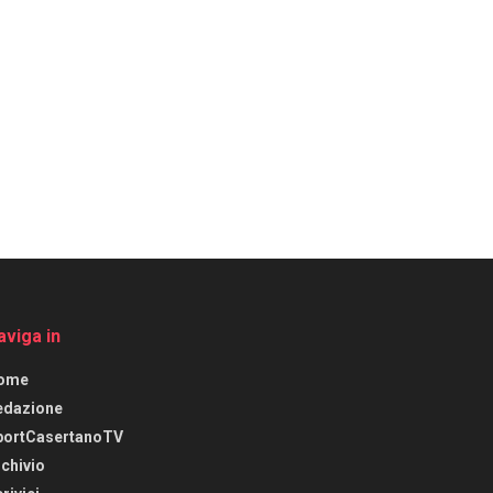
aviga in
ome
edazione
portCasertanoTV
chivio