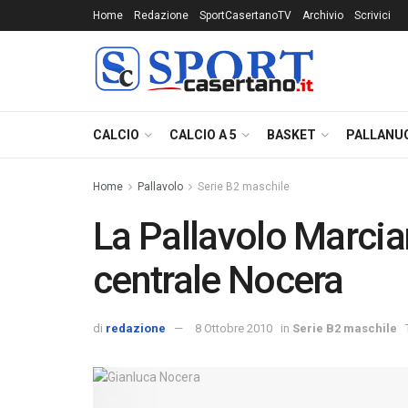
Home
Redazione
SportCasertanoTV
Archivio
Scrivici
CALCIO
CALCIO A 5
BASKET
PALLANU
Home
Pallavolo
Serie B2 maschile
La Pallavolo Marcian
centrale Nocera
di
redazione
8 Ottobre 2010
in
Serie B2 maschile