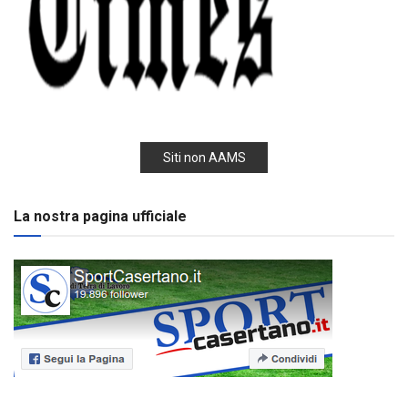
Siti non AAMS
La nostra pagina ufficiale