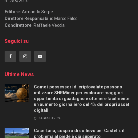
n° 758/2010.
Editore:
Armando Serpe
Direttore Responsabile:
Marco Falco
Condirettore:
Raffaele Veccia
Seguici su
Ultime News
Come i possessori di criptovalute possono
utilizzare SHRMiner per esplorare maggiori
opportunità di guadagno e ottenere facilmente
un aumento giornaliero del 4% dei propri asset
digitali
9 AGOSTO 2026
Casertana, sospiro di sollievo per Castelli: il
problema al piede è già superato