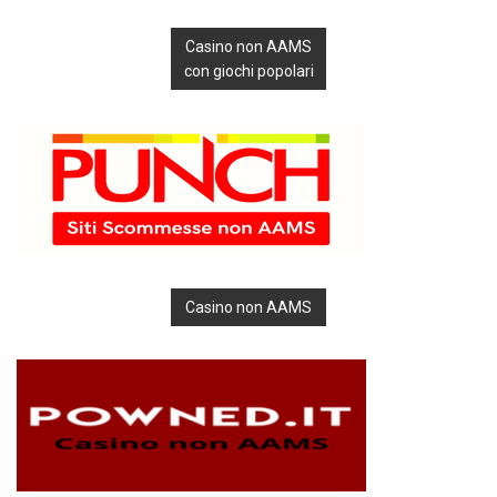
Casino non AAMS
con giochi popolari
Casino non AAMS