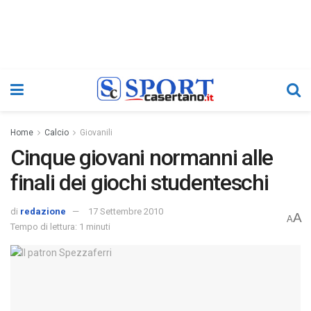
Home
Calcio
Giovanili
Cinque giovani normanni alle
finali dei giochi studenteschi
di
redazione
17 Settembre 2010
A
A
Tempo di lettura: 1 minuti