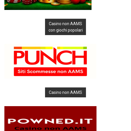
Casino non AAMS
con giochi popolari
Casino non AAMS