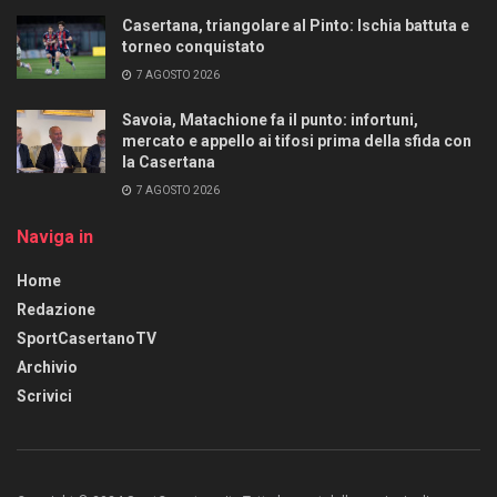
Casertana, triangolare al Pinto: Ischia battuta e
torneo conquistato
7 AGOSTO 2026
Savoia, Matachione fa il punto: infortuni,
mercato e appello ai tifosi prima della sfida con
la Casertana
7 AGOSTO 2026
Naviga in
Home
Redazione
SportCasertanoTV
Archivio
Scrivici