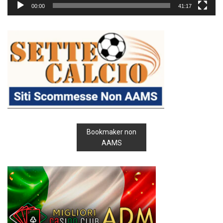
00:00
41:17
Bookmaker non
AAMS