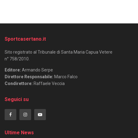
Sportcasertano.it
Sito registrato al Tribunale di Santa Maria Capua Vetere
n° 758/2010.
Editore:
Armando Serpe
Direttore Responsabile:
Marco Falco
Condirettore:
Raffaele Veccia
Seguici su
Ultime News