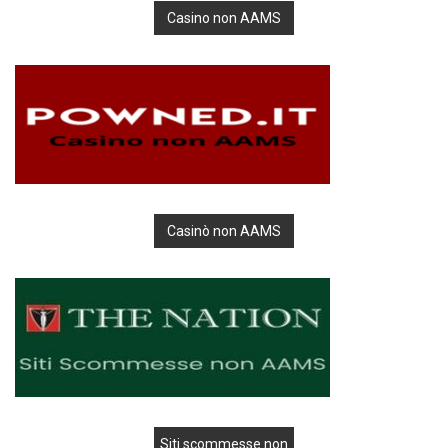
Casino non AAMS
Casinò non AAMS
Siti scommesse non