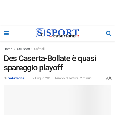
Home
Altri Sport
Softball
Des Caserta-Bollate è quasi
spareggio playoff
A
di
redazione
2 Luglio 2010
Tempo di lettura: 2 minuti
A