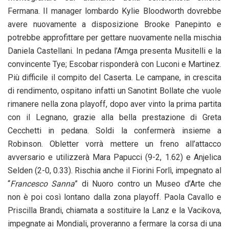
Fermana. Il manager lombardo Kylie Bloodworth dovrebbe
avere nuovamente a disposizione Brooke Panepinto e
potrebbe approfittare per gettare nuovamente nella mischia
Daniela Castellani. In pedana l’Amga presenta Musitelli e la
convincente Tye; Escobar risponderà con Luconi e Martinez.
Più difficile il compito del Caserta. Le campane, in crescita
di rendimento, ospitano infatti un Sanotint Bollate che vuole
rimanere nella zona playoff, dopo aver vinto la prima partita
con il Legnano, grazie alla bella prestazione di Greta
Cecchetti in pedana. Soldi la confermerà insieme a
Robinson. Obletter vorrà mettere un freno all’attacco
avversario e utilizzerà Mara Papucci (9-2, 1.62) e Anjelica
Selden (2-0, 0.33). Rischia anche il Fiorini Forlì, impegnato al
“
Francesco Sanna
” di Nuoro contro un Museo d’Arte che
non è poi così lontano dalla zona playoff. Paola Cavallo e
Priscilla Brandi, chiamata a sostituire la Lanz e la Vacikova,
impegnate ai Mondiali, proveranno a fermare la corsa di una