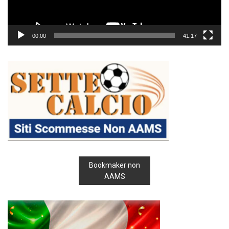
00:00
41:17
Bookmaker non
AAMS