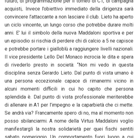
futuro, di programmazione per il torneo di C1, di campagna
acquisti,. Invece l’obiettivo immediato della dirigenza sarà
convincere l’attaccante a non lasciare il club. Lieto ha aperto
un ciclo vincente, un lungo corso che potrebbe durare molti
anni. E’ lui il simbolo della nuova Maddaloni sportiva e per
un episodio si rischia di perdere chi di calcio a 5 ne capisce
e potrebbe portare i gialloblù a raggiungere livelli nazionali.
Il vice presidente Lello Del Monaco incrocia le dita e spera
di rivederlo presto in società: “Non mi vedo in questa
disciplina senza Gerardo Lieto. Dal punto di vista umano è
una persona eccezionale capace di rimanermi vicino in
alcuni momenti difficili in cui ho capito che persona
splendida è. Dal punto di vista professionale meriterebbe
di allenare in A1 per l’impegno e la caparbietà che ci mette.
Se andrà via? Francamente spero di no, ma al momento non
posso sbilanciarmi. A nome della Virtus Maddaloni voglio
manifestargli la nostra solidarietà per quei fischi sentiti
sabato pomeriggio. Un comportamento fuori luogo a cui