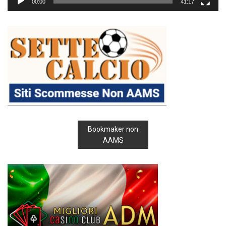
00:00
41:17
Bookmaker non
AAMS