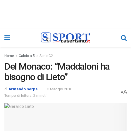
Home
Calcio a 5
Serie C2
Del Monaco: “Maddaloni ha
bisogno di Lieto”
di
Armando Serpe
5 Maggio 2010
A
A
Tempo di lettura: 2 minuti