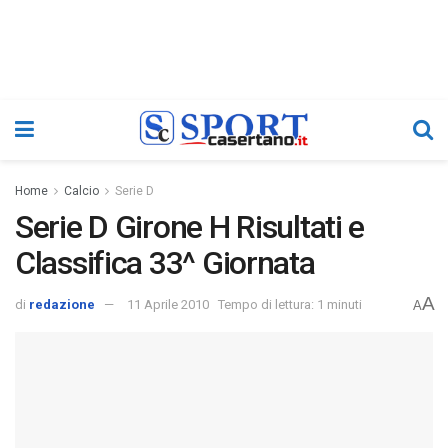
Home
Calcio
Serie D
Serie D Girone H Risultati e
Classifica 33^ Giornata
A
di
redazione
11 Aprile 2010
Tempo di lettura: 1 minuti
A