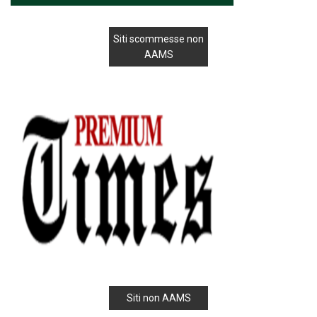
Siti scommesse non
AAMS
Siti non AAMS