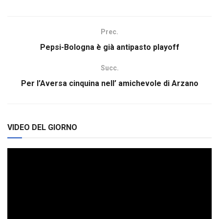
Prec.
Pepsi-Bologna è già antipasto playoff
Succ.
Per l’Aversa cinquina nell’ amichevole di Arzano
VIDEO DEL GIORNO
Video
Player