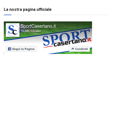
La nostra pagina ufficiale