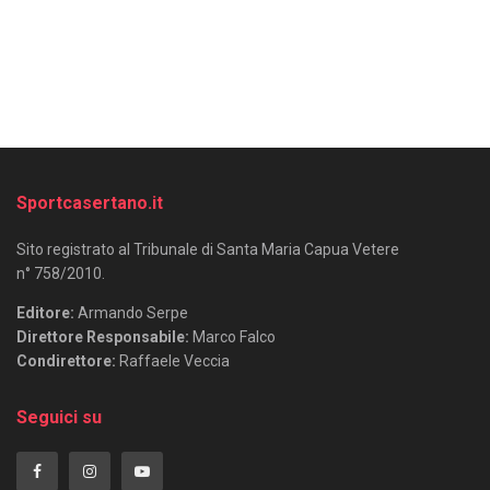
Sportcasertano.it
Sito registrato al Tribunale di Santa Maria Capua Vetere
n° 758/2010.
Editore:
Armando Serpe
Direttore Responsabile:
Marco Falco
Condirettore:
Raffaele Veccia
Seguici su