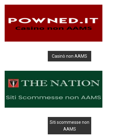
Casinò non AAMS
Siti scommesse non
AAMS