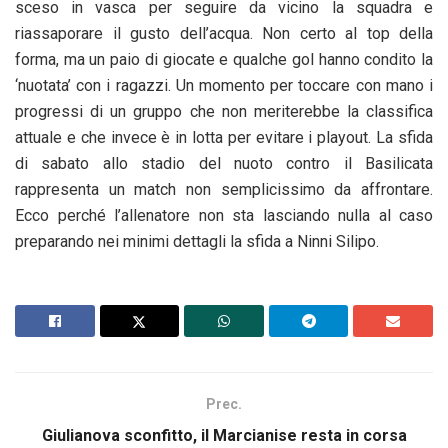
sceso in vasca per seguire da vicino la squadra e
riassaporare il gusto dell’acqua. Non certo al top della
forma, ma un paio di giocate e qualche gol hanno condito la
‘nuotata’ con i ragazzi. Un momento per toccare con mano i
progressi di un gruppo che non meriterebbe la classifica
attuale e che invece è in lotta per evitare i playout. La sfida
di sabato allo stadio del nuoto contro il Basilicata
rappresenta un match non semplicissimo da affrontare.
Ecco perché l’allenatore non sta lasciando nulla al caso
preparando nei minimi dettagli la sfida a Ninni Silipo.
Prec.
Giulianova sconfitto, il Marcianise resta in corsa