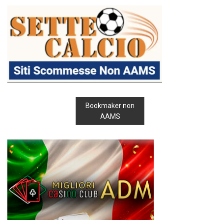
Bookmaker non
AAMS