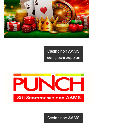
Casino non AAMS
con giochi popolari
Casino non AAMS