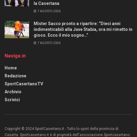
la Casertana
7 AGOSTO 2026
Mister Sacco pronto a ripartire: “Dieci anni
indimenticabili alla Juve Stabia, ora mi rimetto in
gioco. Ecco il mio sogno…”
7 AGOSTO 2026
Naviga in
Home
Redazione
SportCasertanoTV
Archivio
Scrivici
Copyright © 2024 SportCasertano.it - Tutto lo sport della provincia di
Caserta. Sportcasertano.it è di proprietà dell'associazione Sportcasertano.