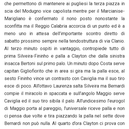
che permettono di mantenere ai pugliesi la terza piazza in
scia del Modugno vice capolista mentre per il Marcianise-
Marigliano è confermato il nono posto nonostante la
sconfitta ma il Reggio Calabria accorcia di un punto ed è a
meno uno in attesa dell’importante scontro diretto di
sabatto prossimo sempre nella tendostruttura di via Clanio.
Al terzo minuto ospiti in vantaggio, contropiede tutto di
prima Silveira-Fininho e palla a Clayton che dalla sinistra
insacca Bertoni sul primo palo. Un minuto dopo Costa serve
capitan Gigliofiorito che in area si gira ma la palla esce, al
sesto Fininho vince un contrasto con Caviglia ma il suo tiro
esce di poco. All’ottavo Laurenza salta Silveira ma Bernardi
compie il miracolo in spaccata e sull’angolo Maggio serve
Caviglia ed il suo tiro sibila il palo. All’undicesimo l’eurogol
di Maggio porta al pareggio, l’universale riceve palla e non
ci pensa due volte e tira piazzando la palla nel sette dove
Bernardi non può nulla. Al quarto d’ora Clayton ci prova con