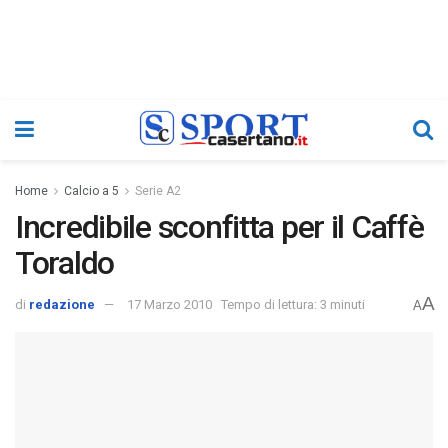
Home
Calcio a 5
Serie A2
Incredibile sconfitta per il Caffè
Toraldo
A
di
redazione
17 Marzo 2010
Tempo di lettura: 3 minuti
A