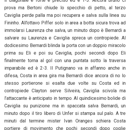
il diagonale è forte e preciso ed è 1-3. Ancora Bruno ci
prova ma Bertoni chiude lo specchio di petto, al terzo
Caviglia perde palla ma poi recupera e salva sulla linea su
Fininho. All’ottavo Piffer solo in area a botta sicura trova ad
immolarsi Laurenza che salva, un minuto dopo è Bernardi a
salvare su Laurenza e Caviglia spreca un contropiede. Al
dodicesimo Bernardi blinda la porta con un doppio miracolo
prima su Eli e poi su Caviglia, pochi secondi dopo Eli
finalmente torna al gol con una puntata sotto la traversa
imparabile ed è 2-3. Il Putignano va in affanno anche in
difesa, Costa in area gira ma Bernardi dice ancora di no lo
stesso portierone si esalta due volte su Costa ed in
contropiede Clayton serve Silveira, Caviglia scivola ma
l’attaccante è anticipato in tempo. Al quindicesimo bolide di
Caviglia su punizione ma in spaccata salva Bernardi, un
minuto dopo il tiro libero di Unfer si stampa sul palo. A tre
minuti dal termine mister Ivan Oranges schiera Costa
portiere di movimento che pochi secondi dopo coglie