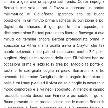
un tiro a giro che si spegne sul fondo, Costa impegna
Bernardi che vola e poi è Tozza a sprecare un assist
millimetrico di Gigliofiorito sparando alto da buona
posizione. In un minuto prima Bachega su punizione e poi
Gigliofiorito sfiorano il gol per le loro squadre, al
diciassettesimo Bertoni para un tiro libero a Bachega. A due
minuti dal termine ancora Bertoni protagonista prima in
spaccata su Piffer ma la poalla arriva a Clayton che tira
subito colpendo i due pali ed insaccando così il 2-1 per i
pugliesi. Negli ultimi secondi della gara Eli fallisce ben tre
occasioni, prima è lezioso in area poi Maggio fa ponte di
testa e la sua girata coglie in pieno Bernardi ma a tre
secondi dal termine Caviglia batte un angolo tesissimo la
palla è tra i suoi piedi ed il pivot da solo coglie la traversa in
modo clamoroso e si va negli spogliatoi. Al rientro in campo
rossoblu subito decisi con Fininho e poi subito il gol di
Bruno pescato da un preciso lancio con le mani di Bernardi,