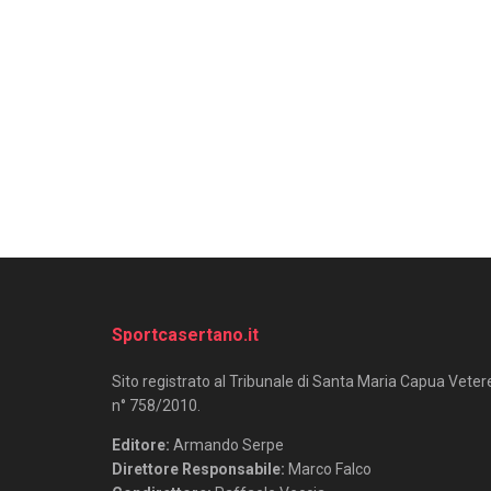
Sportcasertano.it
Sito registrato al Tribunale di Santa Maria Capua Veter
n° 758/2010.
Editore:
Armando Serpe
Direttore Responsabile:
Marco Falco