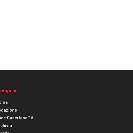
aviga in
ome
edazione
portCasertanoTV
chivio