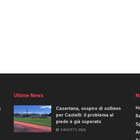
Ultime News
N
H
Casertana, sospiro di sollievo
e
per Castelli: il problema al
R
piede è già superato
S
9 AGOSTO 2026
Ar