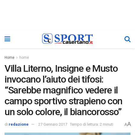
Home
home
Villa Literno, Insigne e Musto
invocano l’aiuto dei tifosi:
“Sarebbe magnifico vedere il
campo sportivo strapieno con
un solo colore, il biancorosso”
A
di
redazione
27 Gennaio 2017
Tempo di lettura: 2 minuti
A