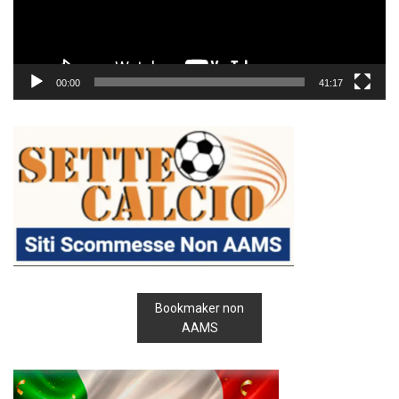
00:00
41:17
Bookmaker non
AAMS